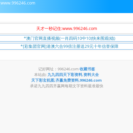
ww.996246.com
天才一秒记住:www.996246.com
*澳门官网直播视频(一肖四码10中10)快来围观(稳)
*[彩集团官网]港澳六合99倍注册送29元十年信誉保障
记好网址：996246.com
收藏书签
本站由:
九九四四天下彩资料,资料大全
天下彩玄机图,齐赢免费资料,996246.com
承诺九九四四齐赢网每期文字资料最准最快