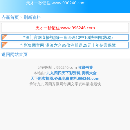
天才一秒记住:www.996246.com
齐赢首页
刷新资料
>
天才一秒记住:www.996246.com
*澳门官网直播视频(一肖四码10中10)快来围观(稳)
*[彩集团官网]港澳六合99倍注册送29元十年信誉保障
返回网站首页
记好网址：996246.com
收藏书签
本站由:
九九四四天下彩资料,资料大全
天下彩玄机图,齐赢免费资料,996246.com
承诺九九四四齐赢网每期文字资料最准最快