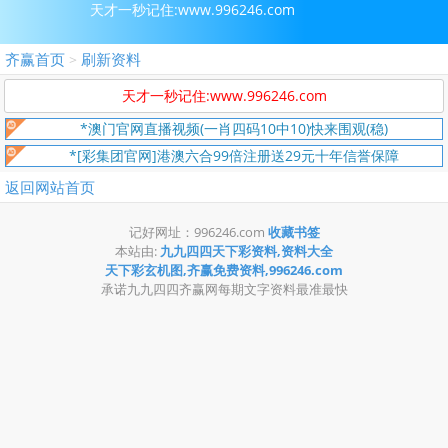
天才一秒记住:www.996246.com
齐赢首页
刷新资料
>
天才一秒记住:www.996246.com
*澳门官网直播视频(一肖四码10中10)快来围观(稳)
*[彩集团官网]港澳六合99倍注册送29元十年信誉保障
返回网站首页
记好网址：996246.com
收藏书签
本站由:
九九四四天下彩资料,资料大全
天下彩玄机图,齐赢免费资料,996246.com
承诺九九四四齐赢网每期文字资料最准最快