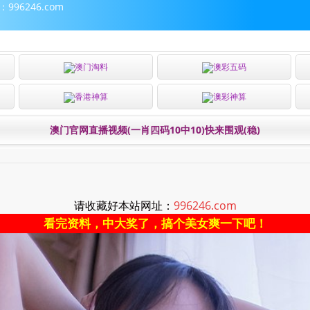
96246.com
澳门淘料
澳彩五码
香港神算
澳彩神算
澳门官网直播视频(一肖四码10中10)快来围观(稳)
请收藏好本站网址：
996246.com
看完资料，中大奖了，搞个美女爽一下吧！