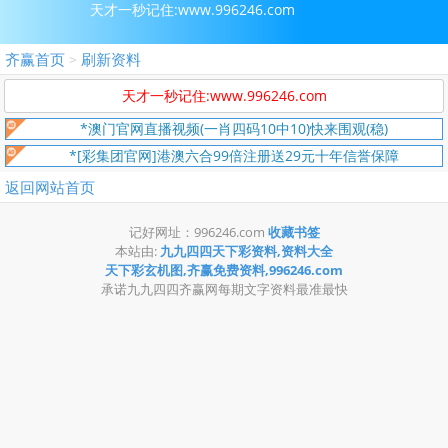
天才一秒记住:www.996246.com
齐赢首页
刷新资料
>
天才一秒记住:www.996246.com
*澳门官网直播视频(一肖四码10中10)快来围观(稳)
*[彩集团官网]港澳六合99倍注册送29元十年信誉保障
返回网站首页
记好网址：996246.com
收藏书签
本站由:
九九四四天下彩资料,资料大全
天下彩玄机图,齐赢免费资料,996246.com
承诺九九四四齐赢网每期文字资料最准最快