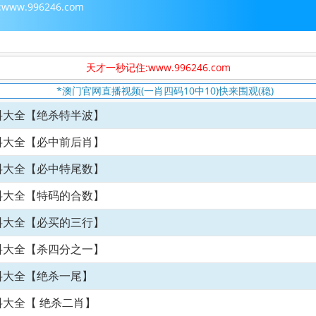
ww.996246.com
天才一秒记住:www.996246.com
*澳门官网直播视频(一肖四码10中10)快来围观(稳)
资料大全【绝杀特半波】
资料大全【必中前后肖】
资料大全【必中特尾数】
资料大全【特码的合数】
资料大全【必买的三行】
资料大全【杀四分之一】
资料大全【绝杀一尾】
料大全【 绝杀二肖】