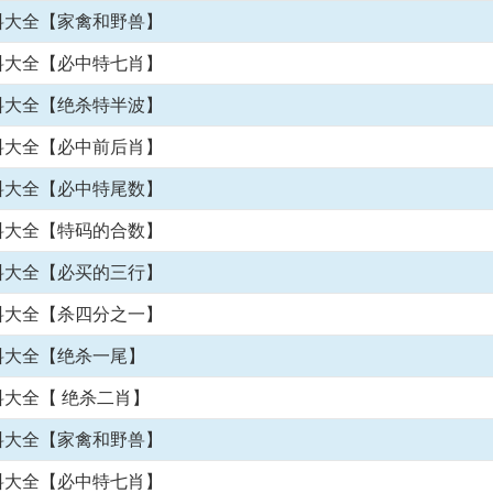
资料大全【家禽和野兽】
资料大全【必中特七肖】
资料大全【绝杀特半波】
资料大全【必中前后肖】
资料大全【必中特尾数】
资料大全【特码的合数】
资料大全【必买的三行】
资料大全【杀四分之一】
资料大全【绝杀一尾】
料大全【 绝杀二肖】
资料大全【家禽和野兽】
资料大全【必中特七肖】