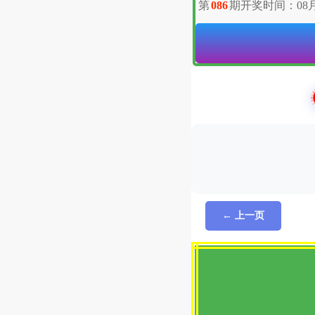
← 上一页