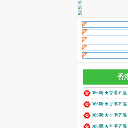
香
086期:★香港齐赢
086期:★香港齐赢
086期:★香港齐赢
086期:★香港齐赢