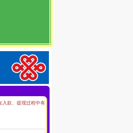
在入款、提现过程中有