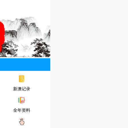
新澳记录
全年资料