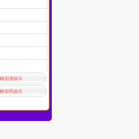
新彩票娱乐
新彩民娱乐