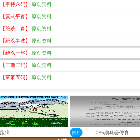
【平特六码】
原创资料
【复式平肖】
原创资料
【绝杀二肖】
原创资料
【绝杀半波】
原创资料
【绝杀一尾】
原创资料
【三期三码】
原创资料
【富豪五码】
原创资料
版跑狗
086期马会传真
图片