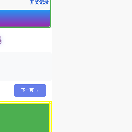
爆
下一页 →