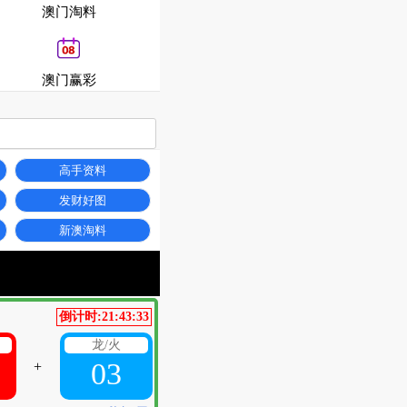
澳门淘料
澳门赢彩
高手资料
发财好图
新澳淘料