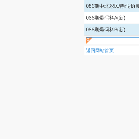
086期中北彩民特码报(新
086期爆码料A(新)
086期爆码料B(新)
返回网站首页