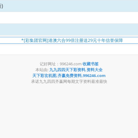
)
*[彩集团官网]港澳六合99倍注册送29元十年信誉保障
记好网址：996246.com
收藏书签
本站由:
九九四四天下彩资料,资料大全
天下彩玄机图,齐赢免费资料,996246.com
承诺九九四四齐赢网每期文字资料最准最快