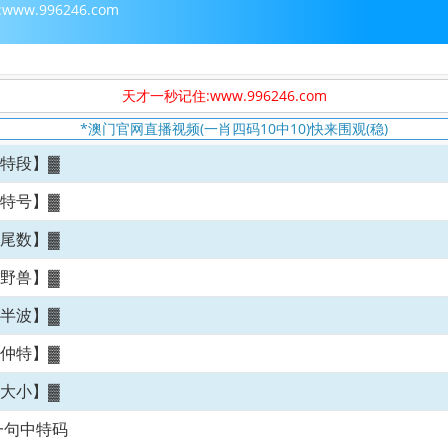
ww.996246.com
天才一秒记住:www.996246.com
*澳门官网直播视频(一肖四码10中10)快来围观(稳)
仲特段】▓
仲特号】▓
仲尾数】▓
与野兽】▓
杀半波】▓
行仲特】▓
号大小】▓
一句中特码