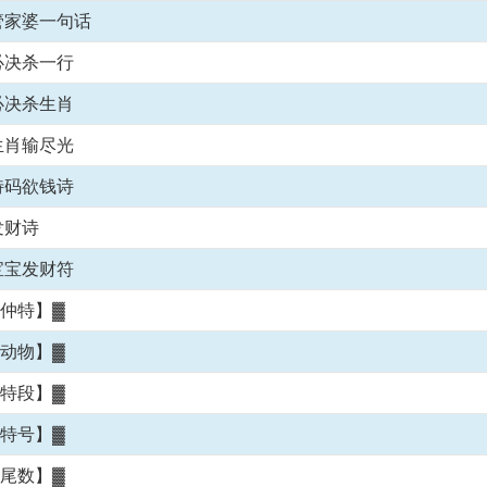
管家婆一句话
必决杀一行
必决杀生肖
生肖输尽光
特码欲钱诗
发财诗
宝宝发财符
头仲特】▓
仲动物】▓
仲特段】▓
仲特号】▓
仲尾数】▓