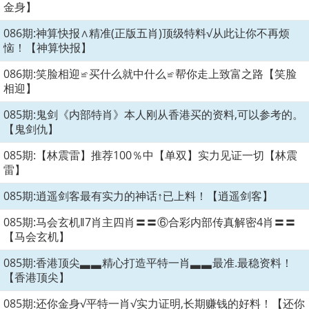
金身】
086期:神算快报∧精准(正版五肖)顶级特料√从此让你不再烦
恼！【神算快报】
086期:笑脸相迎≌买什么就中什么≌帮你走上致富之路【笑脸
相迎】
085期:鬼剑《内部特肖》本人刚从香港买的资料,可以参考的。
【鬼剑仇】
085期:【林震雷】推荐100％中【单双】实力见证一切【林震
雷】
085期:逍遥剑客最有实力的神话↑已上料！【逍遥剑客】
085期:马会玄机‖7肖主四肖〓〓⑥合彩内部传真解密4肖〓〓
【马会玄机】
085期:香港顶尖▃▃精心打造平特一肖▃▃最准.最稳资料！
【香港顶尖】
085期:还你金身√平特一肖√实力证明,长期赚钱的好料！【还你