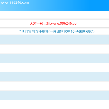
ww.996246.com
天才一秒记住:www.996246.com
*澳门官网直播视频(一肖四码10中10)快来围观(稳)