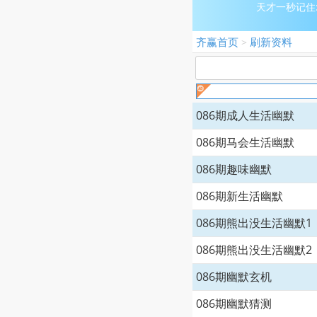
天才一秒记住:w
齐赢首页
刷新资料
>
086期成人生活幽默
086期马会生活幽默
086期趣味幽默
086期新生活幽默
086期熊出没生活幽默1
086期熊出没生活幽默2
086期幽默玄机
086期幽默猜测