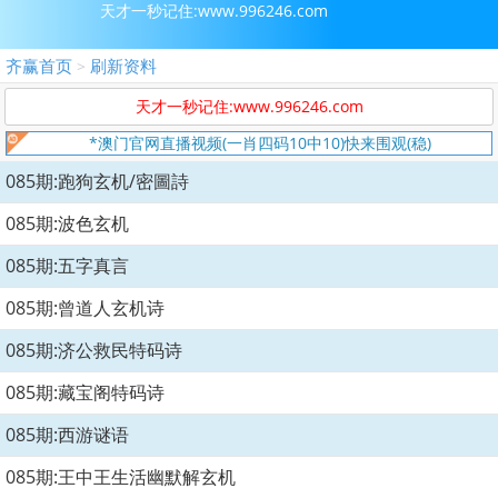
天才一秒记住:www.996246.com
齐赢首页
刷新资料
>
天才一秒记住:www.996246.com
*澳门官网直播视频(一肖四码10中10)快来围观(稳)
085期:跑狗玄机/密圖詩
085期:波色玄机
085期:五字真言
085期:曾道人玄机诗
085期:济公救民特码诗
085期:藏宝阁特码诗
085期:西游谜语
085期:王中王生活幽默解玄机