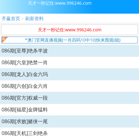
天才一秒记住:www.996246.com
齐赢首页
刷新资料
>
天才一秒记住:www.996246.com
*澳门官网直播视频(一肖四码10中10)快来围观(稳)
086期[至尊]绝杀半波
086期[六皇]绝禁一肖
086期[龙人]白金六玛
086期[六创]白金六肖
086期[官方]权威一段
086期[福星]金牌猛料
086期[求败]赌侠一尾
086期[天机]三剑绝杀