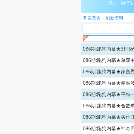
天才一秒记住:w
齐赢首页
刷新资料
>
086期:跑狗内幕★3肖6
086期:跑狗内幕★单双
086期:跑狗内幕★家畜
086期:跑狗内幕★精准
086期:跑狗内幕★平特
086期:跑狗内幕★合数
086期:跑狗内幕★买什
086期:跑狗内幕★神奇