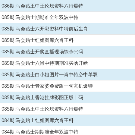
086期:马会贴王中王论坛资料六肖爆特
085期:马会贴士期期准全年双波中特
085期:马会贴士六开彩资料中特前后生肖
085期:马会贴士红姐图库六肖王料
085期:马会贴士开奖直播现场铁杀㈩码
085期:马会贴士六肖中特期期准买啥开啥
085期:马会贴士白小姐图片一肖中特必中单双
085期:马会贴士管家婆免费版一句玄机爆特
085期:马会贴士香港挂牌彩图正版十码
085期:马会贴王中王论坛资料六肖爆特
084期:马会贴士红姐图库六肖王料
084期:马会贴士期期准全年双波中特